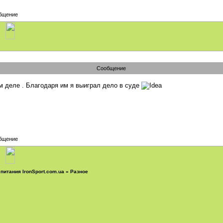
Сообщение
м деле . Благодаря им я выиграл дело в суде
питания IronSport.com.ua
»
Разное