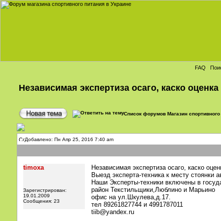
FAQ
Пои
Независимая экспертиза осаго, каско оценка
Список форумов Магазин спортивного 
Добавлено: Пн Апр 25, 2016 7:40 am
timoxa
Независимая экспертиза осаго, каско оце
Выезд эксперта-техника к месту стоянки 
Наши Эксперты-техники включены в госуд
район Текстильщики,Люблино и Марьино
Зарегистрирован:
19.01.2009
офис на ул.Шкулева,д.17.
Сообщения: 23
тел 89261827744 и 4991787011
tiib@yandex.ru
_________________