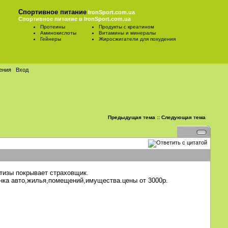
Спортивное питание
IronSport.com.ua
Спортивное питание в IronSport.com.ua
Протеины
Продукты с креатином
Аминокислоты
Витамины и минералы
Гейнеры
Жиросжигатели для похудения
ения
Вход
Предыдущая тема
::
Следующая тема
ртизы покрывает страховщик.
енка авто,жилья,помещений,имущества.цены от 3000р.