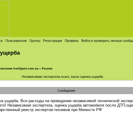
ск
Пользователи
Группы
Регистрация
Профиль
Войти и проверить личные сообщ
 ущерба
питания IronSport.com.ua
»
Разное
Независимая экспертиза осаго, каско оценка ущерба
Сообщение
нка ущерба. Все расходы на проведение независимой технической экспе
авто! Независимая экспертиза, оценка ущерба автомобиля после ДТП,оц
арственный реестр экспертов-техников при Минюсте РФ