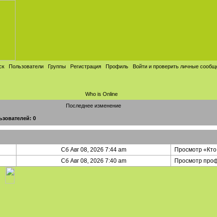
ск
Пользователи
Группы
Регистрация
Профиль
Войти и проверить личные сообщ
Who is Online
Последнее изменение
ьзователей: 0
Сб Авг 08, 2026 7:44 am
Просмотр «Кто
Сб Авг 08, 2026 7:40 am
Просмотр про