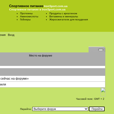
Спортивное питание
IronSport.com.ua
Спортивное питание в IronSport.com.ua
Протеины
Продукты с креатином
Аминокислоты
Витамины и минералы
Гейнеры
Жиросжигатели для похудения
ения
Вход
Место на форуме
 сейчас на форуме»
филя
Часовой пояс: GMT + 2
Перейти: