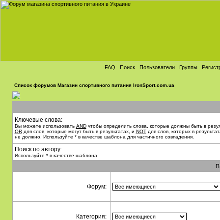
FAQ
Поиск
Пользователи
Группы
Регист
Список форумов Магазин спортивного питания IronSport.com.ua
Ключевые слова:
Вы можете использовать
AND
чтобы определить слова, которые должны быть в резул
OR
для слов, которые могут быть в результатах, и
NOT
для слов, которых в результат
не должно. Используйте * в качестве шаблона для частичного совпадения.
Поиск по автору:
Используйте * в качестве шаблона
П
Форум:
Категория: