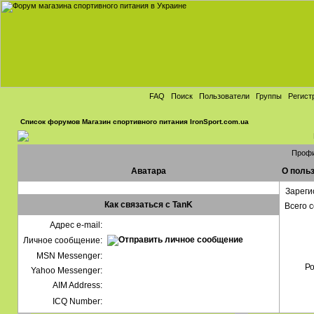
FAQ
Поиск
Пользователи
Группы
Регист
Список форумов Магазин спортивного питания IronSport.com.ua
Профи
Аватара
О поль
Зареги
Как связаться с TanK
Всего 
Адрес e-mail:
Личное сообщение:
MSN Messenger:
Ро
Yahoo Messenger:
AIM Address:
ICQ Number: