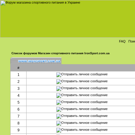
FAQ
Пои
Список форумов Магазин спортивного питания IronSport.com.ua
#
1
2
3
4
5
6
7
8
9