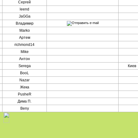
Сергей
leend
JaGGa
Владимир
Marko
Артем
richmond14
Mike
Антон
Serega
Киев
BooL
Nazar
Жека
PusheR
Дима П.
Beny