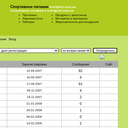
Спортивное питание
IronSport.com.ua
Спортивное питание в IronSport.com.ua
Протеины
Продукты с креатином
Аминокислоты
Витамины и минералы
Гейнеры
Жиросжигатели для похудения
ения
Вход
Зарегистрирован
Сообщения
Сайт
92
16.09.2007
4
16.09.2007
91
17.09.2007
4
06.11.2007
2
19.11.2007
0
21.01.2008
1
28.01.2008
0
06.02.2008
2
14.02.2008