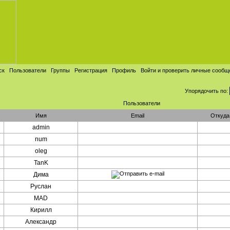
ск
Пользователи
Группы
Регистрация
Профиль
Войти и проверить личные сообщ
Упорядочить по:
Пользователи
Имя
Email
Откуда
admin
num
oleg
TanK
Дима
Руслан
MAD
Кирилл
Александр