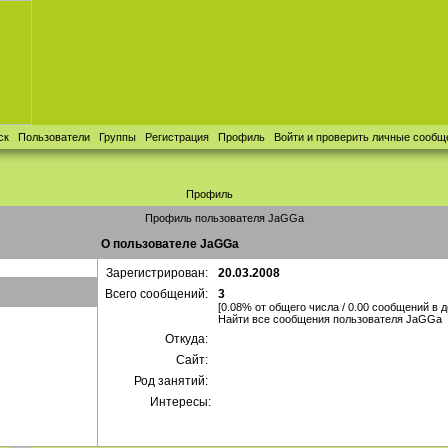
ск
Пользователи
Группы
Регистрация
Профиль
Войти и проверить личные сообщ
Профиль
Профиль пользователя JaGGa
О пользователе JaGGa
Зарегистрирован:
20.03.2008
Всего сообщений:
3
[0.08% от общего числа / 0.00 сообщений в д
Найти все сообщения пользователя JaGGa
Откуда:
Сайт:
Род занятий:
Интересы: