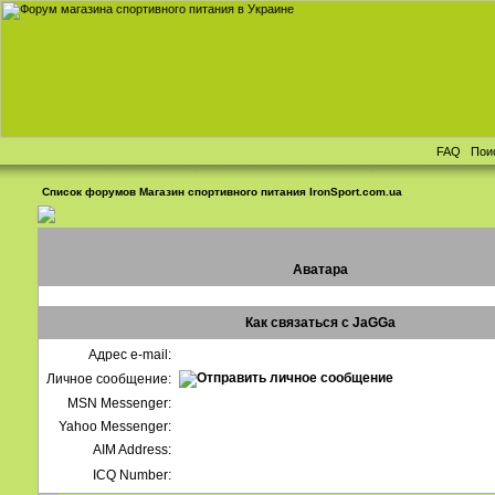
FAQ
Пои
Список форумов Магазин спортивного питания IronSport.com.ua
Аватара
Как связаться с JaGGa
Адрес e-mail:
Личное сообщение:
MSN Messenger:
Yahoo Messenger:
AIM Address:
ICQ Number: