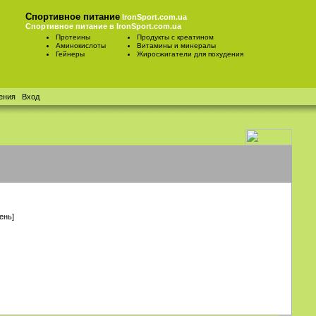
Спортивное питание
IronSport.com.ua
Спортивное питание в IronSport.com.ua
Протеины
Продукты с креатином
Аминокислоты
Витамины и минералы
Гейнеры
Жиросжигатели для похудения
ения
Вход
ень]