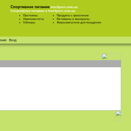
Спортивное питание
IronSport.com.ua
Спортивное питание в IronSport.com.ua
Протеины
Продукты с креатином
Аминокислоты
Витамины и минералы
Гейнеры
Жиросжигатели для похудения
ения
Вход