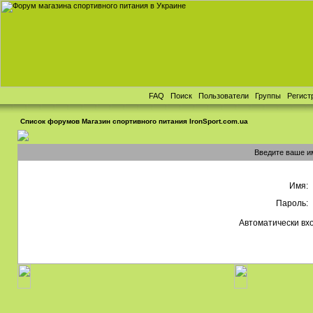
FAQ
Поиск
Пользователи
Группы
Регист
Список форумов Магазин спортивного питания IronSport.com.ua
Введите ваше им
Имя:
Пароль:
Автоматически вх